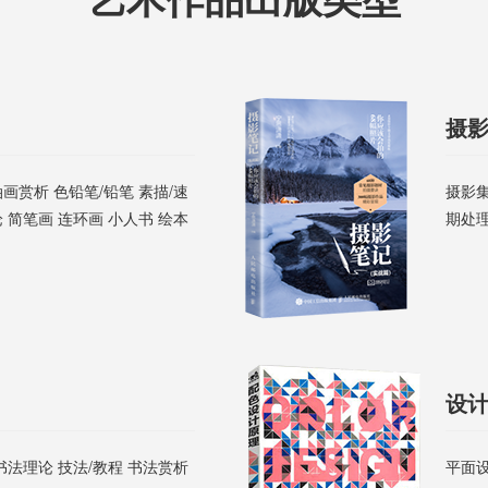
摄
画赏析 色铅笔/铅笔 素描/速
摄影集
 简笔画 连环画 小人书 绘本
期处
设
书法理论 技法/教程 书法赏析
平面设