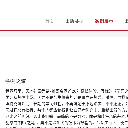
首页
出版类型
案例展示
学习之道
世界冠军，天才神童乔希•维茨金回首20年巅峰体验，写就的《学习之
学习从热情出发。天才不是与生俱来的，是建立在热爱、激情、寻找
坚持充满活力、长期的学习过程，不再满足于原地踏步、平平庸庸。2
习过程总有挫折，每个人都应该找到让自己疗伤充电、重新出发的方
己比之前更好。3.让我们攀上高峰的不是奇招，而是熟能生巧的基本
创意或“神来之笔”，莫不是以扎实的技术为根基的。4.专注当下，使