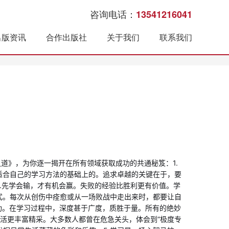
咨询电话：
13541216041
出版资讯
合作出版社
关于我们
联系我们
道》，为你逐一揭开在所有领域获取成功的共通秘笈：1.
适合自己的学习方法的基础上的。追求卓越的关键在于，要
.先学会输，才有机会赢。失败的经验比胜利更有价值。学
式。每次从创伤中痊愈或从一场败战中走出来时，都要让自
功。在学习过程中，深度甚于广度，质胜于量。所有的绝妙
生活更丰富精采。大多数人都曾在危急关头，体会到“极度专