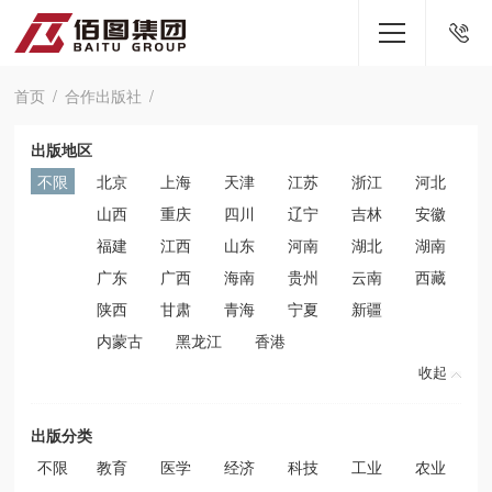
首页
合作出版社
出版地区
不限
北京
上海
天津
江苏
浙江
河北
山西
重庆
四川
辽宁
吉林
安徽
福建
江西
山东
河南
湖北
湖南
广东
广西
海南
贵州
云南
西藏
陕西
甘肃
青海
宁夏
新疆
内蒙古
黑龙江
香港
收起
出版分类
不限
教育
医学
经济
科技
工业
农业