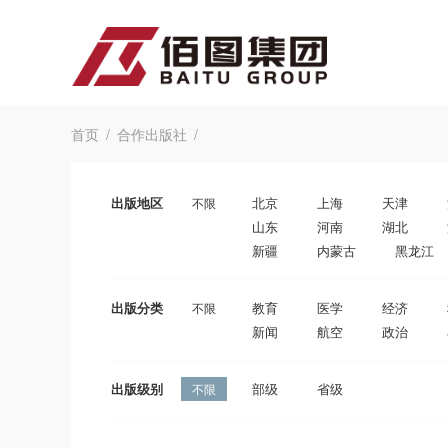
首页
合作出版社
出版地区
北京
上海
天津
不限
山东
河南
湖北
新疆
内蒙古
黑龙江
出版分类
教育
医学
经济
不限
新闻
航空
政治
出版级别
部级
省级
不限