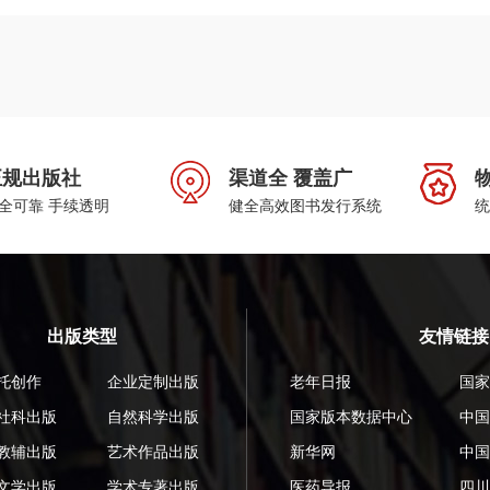
正规出版社
渠道全 覆盖广
全可靠 手续透明
健全高效图书发行系统
统
出版类型
友情链接
托创作
企业定制出版
老年日报
国家
社科出版
自然科学出版
国家版本数据中心
中国
教辅出版
艺术作品出版
新华网
中国
文学出版
学术专著出版
医药导报
四川