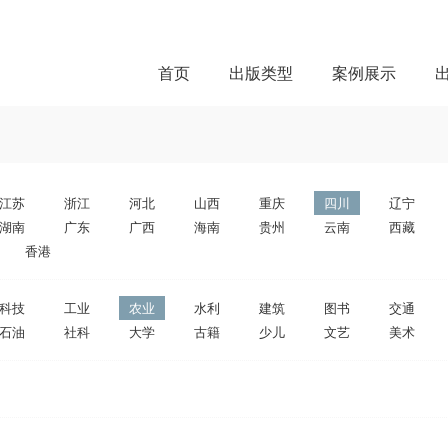
首页
出版类型
案例展示
江苏
浙江
河北
山西
重庆
四川
辽宁
湖南
广东
广西
海南
贵州
云南
西藏
香港
科技
工业
农业
水利
建筑
图书
交通
石油
社科
大学
古籍
少儿
文艺
美术