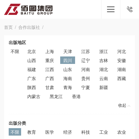
首页
合作出版社
出版地区
不限
北京
上海
天津
江苏
浙江
河北
山西
重庆
四川
辽宁
吉林
安徽
福建
江西
山东
河南
湖北
湖南
广东
广西
海南
贵州
云南
西藏
陕西
甘肃
青海
宁夏
新疆
内蒙古
黑龙江
香港
收起
出版分类
不限
教育
医学
经济
科技
工业
农业