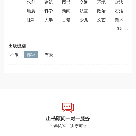
水利
建筑
图书
交通
环境
政法
地质
科学
新闻
航空
政治
石油
社科
大学
古籍
少儿
文艺
美术
收起
出版级别
不限
部级
省级
出书顾问一对一服务
全程托管，进度可查