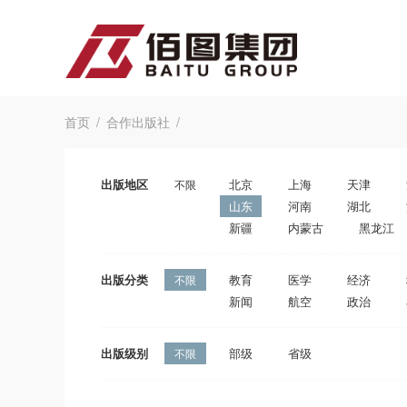
首页
合作出版社
出版地区
北京
上海
天津
不限
山东
河南
湖北
新疆
内蒙古
黑龙江
出版分类
教育
医学
经济
不限
新闻
航空
政治
出版级别
部级
省级
不限