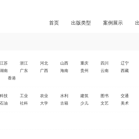
首页
出版类型
案例展示
江苏
浙江
河北
山西
重庆
四川
辽宁
湖南
广东
广西
海南
贵州
云南
西藏
香港
科技
工业
农业
水利
建筑
图书
交通
石油
社科
大学
古籍
少儿
文艺
美术