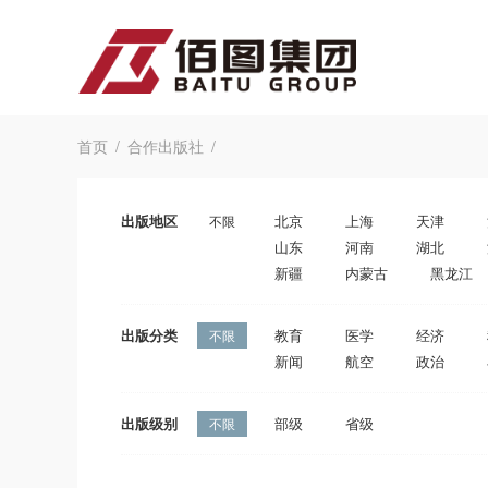
首页
合作出版社
出版地区
北京
上海
天津
不限
山东
河南
湖北
新疆
内蒙古
黑龙江
出版分类
教育
医学
经济
不限
新闻
航空
政治
出版级别
部级
省级
不限