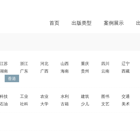
首页
出版类型
案例展示
江苏
浙江
河北
山西
重庆
四川
辽宁
湖南
广东
广西
海南
贵州
云南
西藏
香港
科技
工业
农业
水利
建筑
图书
交通
石油
社科
大学
古籍
少儿
文艺
美术